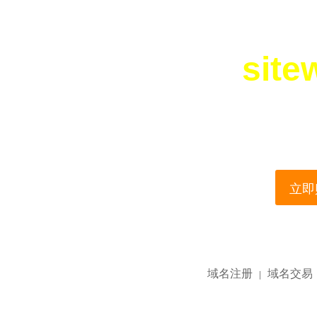
site
您所访问的域名正在
This domain name is current
立即购
域名注册
域名交易
|