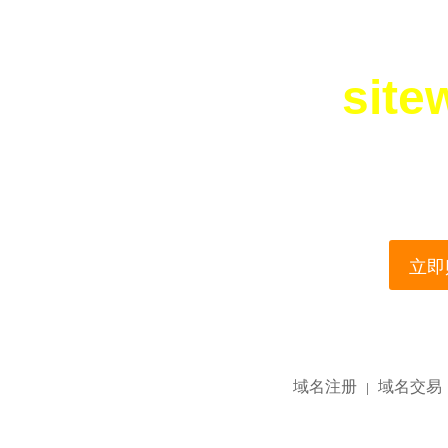
site
您所访问的域名正在
This domain name is current
立即购
域名注册
域名交易
|